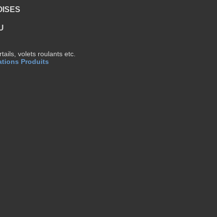
OISES
U
ails, volets roulants etc.
ations Produits