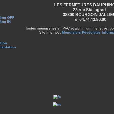
LES FERMETURES DAUPHIN
28 rue Stalingrad
38300 BOURGOIN JALLIE
Gône OFF
Tel 04.74.43.86.00
ône IN
Toutes menuiseries en PVC et aluminium : fenêtres, port
Site Internet :
Menuisiers Pévécistes Inform
ation
plantation